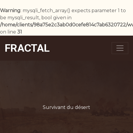
Warning
: mysqli_fetch_array() expects parameter 1 to
be mysqli_result, bool given in
/home/clients/98a75e2c3ab0d0cefe814c7ab6320722/w
on line
31
FRACTAL
Survivant du désert