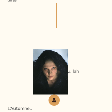
diras."
Zillah
L'Automne...