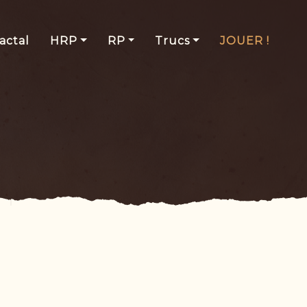
actal
HRP
RP
Trucs
JOUER !