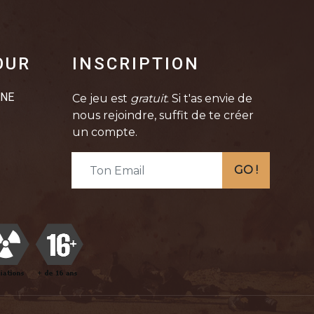
OUR
INSCRIPTION
INE
Ce jeu est
gratuit
. Si t'as envie de
nous rejoindre, suffit de te créer
un compte.
GO !