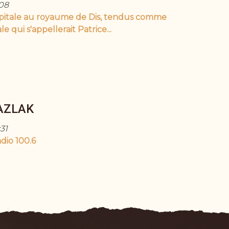
:08
apitale au royaume de Dis, tendus comme
e qui s'appellerait Patrice...
AZLAK
31
adio 100.6