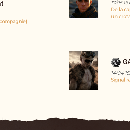
t
17/05 16
De la c
un crotal
 compagnie)
G
14/04 15:
Signal r