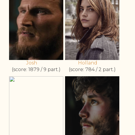
Josh
Holland
(score: 1879 / 9 part.)
(score: 784 / 2 part.)